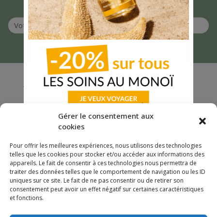
Embarquez dans l'aventure Capitaine !
S'INSCRIRE
DES QUESTIONS ?
PAIEMENT SÉCURISÉ
LIVRAISON OFFERTE
02 96 63 14 37
Gérer le consentement aux
VISA / MASTERCARD / CB /
DÈS 59€ D'ACHAT
PAYPAL
cookies
Pour offrir les meilleures expériences, nous utilisons des technologies
telles que les cookies pour stocker et/ou accéder aux informations des
appareils. Le fait de consentir à ces technologies nous permettra de
À PROPOS
traiter des données telles que le comportement de navigation ou les ID
uniques sur ce site. Le fait de ne pas consentir ou de retirer son
consentement peut avoir un effet négatif sur certaines caractéristiques
Boutique
et fonctions.
INFORMATIONS PRATIQUES
Notre marque