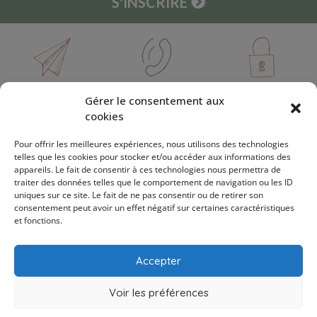
S'INSCRIRE
DES QUESTIONS ?
PAIEMENT SÉCURISÉ
LIVRAISON OFFERTE
Gérer le consentement aux
02 96 63 14 37
VISA / MASTERCARD / CB /
DÈS 59€ D'ACHAT
PAYPAL
cookies
Pour offrir les meilleures expériences, nous utilisons des technologies
telles que les cookies pour stocker et/ou accéder aux informations des
appareils. Le fait de consentir à ces technologies nous permettra de
À PROPOS
traiter des données telles que le comportement de navigation ou les ID
uniques sur ce site. Le fait de ne pas consentir ou de retirer son
consentement peut avoir un effet négatif sur certaines caractéristiques
Boutique
et fonctions.
INFORMATIONS PRATIQUES
Notre marque
Devenir revendeur
Accepter
Où nous trouver ?
Livraisons & Retours
CGV
Mentions légales
ATELIER DE FABRICATION
Contact
Voir les préférences
Bougie de massage relaxante Jasmin de Grasse
35g
Jardin d’Été