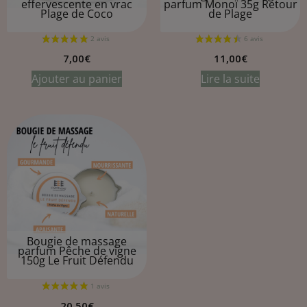
effervescente en vrac
parfum Monoï 35g
Retour
Plage de Coco
de Plage
7,00
€
11,00
€
Ajouter au panier
Lire la suite
Bougie de massage
parfum Pêche de vigne
150g
Le Fruit Défendu
20,50
€