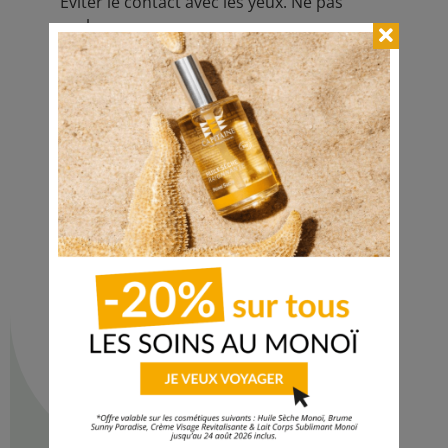
Éviter le contact avec les yeux. Ne pas
avaler.
Ne pas utiliser chez la femme enceinte ou
allaitante et l’enfant de moins de 6 ans.
Ne pas utiliser la bougie avec la mèche
allumée. Se reporter strictement aux
indications stipulées sur l’emballage.
Ingrédients
Cocos nucifera (coconut) oil, hydrogenated
soybean oil, parfum (fragrance), cera alba
(beeswax), glyceryl stearate, lecithin, benzyl
benzoate.