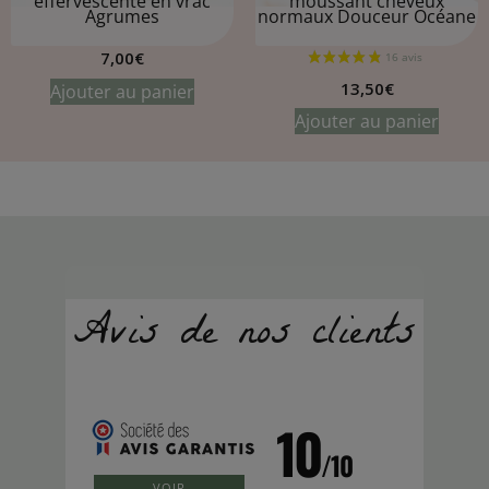
effervescente en vrac
moussant cheveux
Agrumes
normaux
Douceur Océane
7,00
€
13,50
€
Ajouter au panier
Ajouter au panier
10
/10
VOIR