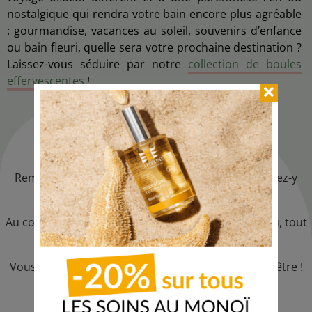
nostalgique qui rendra votre bain encore plus agréable
: gourmandise, vacances au soleil, souvenirs d’enfance
ou bain fleuri, quelle sera votre prochaine destination ?
Laissez-vous séduire par notre
collection de boules
effervescentes
!
Conseils d’utilisation
Remplissez votre baignoire d’eau chaude et plongez-y
votre bombe de bain.
Au contact de l’eau, celle-ci se dissout et colore l’eau, tout
en diffusant un parfum envoûtant.
Vous n’avez plus qu’à profiter de votre pause bien-être !