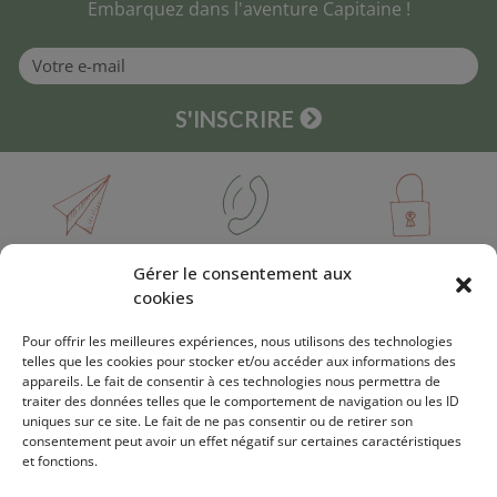
Embarquez dans l'aventure Capitaine !
S'INSCRIRE
DES QUESTIONS ?
PAIEMENT SÉCURISÉ
LIVRAISON OFFERTE
Gérer le consentement aux
02 96 63 14 37
VISA / MASTERCARD / CB /
DÈS 59€ D'ACHAT
PAYPAL
cookies
Pour offrir les meilleures expériences, nous utilisons des technologies
telles que les cookies pour stocker et/ou accéder aux informations des
appareils. Le fait de consentir à ces technologies nous permettra de
À PROPOS
traiter des données telles que le comportement de navigation ou les ID
uniques sur ce site. Le fait de ne pas consentir ou de retirer son
consentement peut avoir un effet négatif sur certaines caractéristiques
Boutique
et fonctions.
INFORMATIONS PRATIQUES
Notre marque