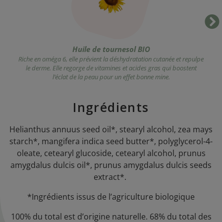
Huile de tournesol BIO
ère
Riche en oméga 6, elle prévient la déshydratation cutanée et repulpe
A
le derme. Elle regorge de vitamines et acides gras qui boostent
l’éclat de la peau pour un effet bonne mine.
Ingrédients
Helianthus
annuus
seed
oil
*,
stearyl
alcohol
,
zea
mays
starch
*,
mangifera
indica
seed
butter*, polyglycerol-4-
oleate,
cetearyl
glucoside,
cetearyl
alcohol
, prunus
amygdalus
dulcis
oil
*, prunus
amygdalus
dulcis
seeds
extract
*.
*Ingrédients issus de l’agriculture biologique
100% du total est d’origine naturelle. 68% du total des