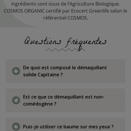
ingrédients sont issus de l’Agriculture Biologique.
COSMOS ORGANIC certifié par Ecocert Greenlife selon le
référentiel COSMOS.
Questions fréquentes
De quoi est composé le démaquillant
solide Capitaine ?
L’huile d’amande douce
: elle permet
Est ce que ce démaquillant est non-
d
’éliminer en douceur
la pollution, les
comédogène ?
cosmétiques, les impuretés et la saleté
présents en surface de votre peau. Elle
possède également des propriétés
anti-
Les ingrédients qui composent notre
Puis-je utiliser ce baume sur mes yeux ?
inflammatoires
, qui
permettent d’aider