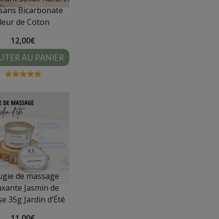
sans Bicarbonate
fleur de Coton
12,00
€
UTER AU PANIER
Note
5.00
sur 5
gie de massage
axante Jasmin de
se 35g
Jardin d’Été
11,00
€