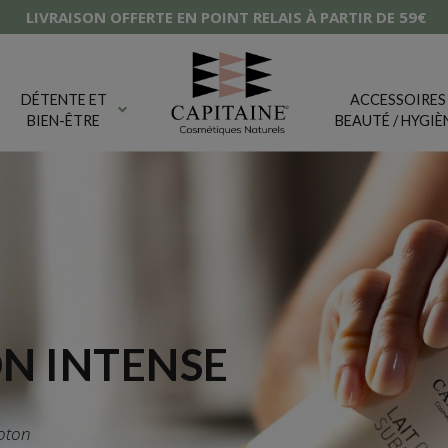
T RELAIS À PARTIR DE 59€
DUO ÉTÉ BRUMES PARFUMÉES 
DÉTENTE ET
ACCESSOIRES
BIEN-ÊTRE
BEAUTÉ / HYGIÈ
N INTENSE
oton