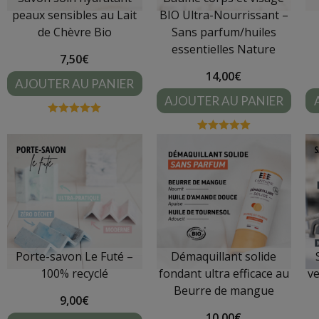
peaux sensibles au
Lait
BIO Ultra-Nourrissant –
de Chèvre Bio
Sans parfum/huiles
essentielles
Nature
7,50
€
14,00
€
AJOUTER AU PANIER
AJOUTER AU PANIER
Note
5.00
sur 5
Note
5.00
sur 5
Porte-savon Le Futé –
Démaquillant solide
100% recyclé
fondant ultra efficace
au
ve
Beurre de mangue
9,00
€
10,00
€