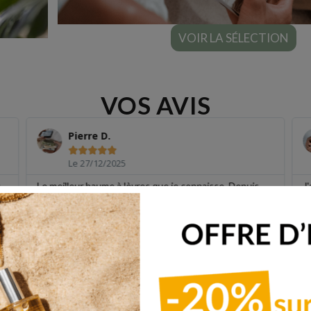
VOIR LA SÉLECTION
VOS AVIS
Pierre D.





Le 27/12/2025
s
Le meilleur baume à lèvres que je connaisse. Depuis
J
t
que je l'utilise, je n'ai plus de gerçures aux
n
commissures labiales, alors que je n'arrivais pas à m'en
n
débarrasser depuis des années.
et