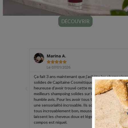
DÉCOUVRIR
Marina A.





Le 07/01/2026
 pour
Ça fait 3 ans maintenant que j’achète les shampoing
a crème pour
solides de Capitaine Cosmétiques et je suis tellemen
 y a quelques
heureuse d’avoir trouvé cette marque ! Ce sont les
recommande
meilleurs shampoing solides sur le marché de mon
humble avis. Pour les avoir tous testés, ils ont tous
une sensorialité incroyable. Ils sont beaux, sentent
tous incroyablement bon, moussent super bien,
laissent les cheveux doux et légers.. et surtout, la
compos est niquel.