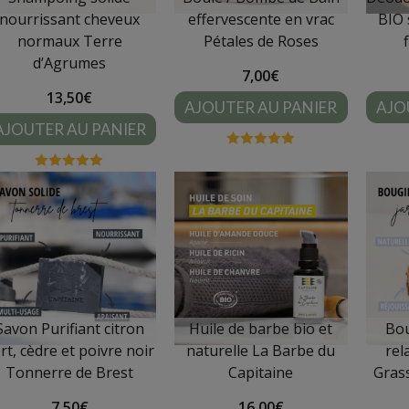
nourrissant cheveux
effervescente en vrac
BIO 
normaux
Terre
Pétales de Roses
d’Agrumes
7,00
€
13,50
€
AJOUTER AU PANIER
AJO
AJOUTER AU PANIER
Note
5.00
sur 5
Note
5.00
sur 5
Savon Purifiant citron
Huile de barbe bio et
Bou
rt, cèdre et poivre noir
naturelle
La Barbe du
rel
Tonnerre de Brest
Capitaine
Gras
7,50
€
16,00
€