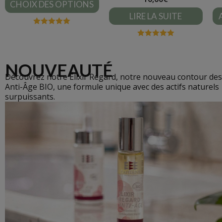
CHOIX DES OPTIONS
LIRE LA SUITE
Note
5.00
sur 5
Note
4.95
sur 5
NOUVEAUTÉ
Découvrez notre Élixir Regard, notre nouveau contour des
Anti-Âge BIO, une formule unique avec des actifs naturels
surpuissants.