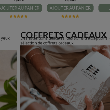
AJOUTER AU PANIER
AJOUTER AU PANIER
Note
4.91
Note
4.86
sur 5
sur 5
COFFRETS CADEAUX
 yeux
Des attentions délicates, des soins d’exceptions
sélection de coffrets cadeaux.