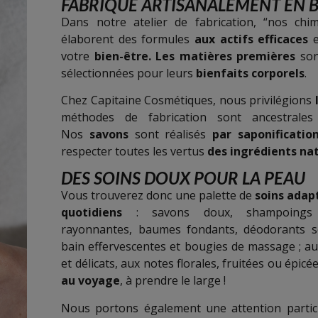
FABRIQUÉ ARTISANALEMENT EN 
Dans notre atelier de fabrication, “nos chimi
élaborent des formules
aux actifs efficaces
e
votre
bien-être. Les matières premières
son
sélectionnées pour leurs
bienfaits corporels
.
Chez Capitaine Cosmétiques, nous privilégions
méthodes de fabrication sont ancestral
Nos
savons
sont réalisés
par saponificatio
respecter toutes les vertus
des ingrédients na
DES SOINS DOUX POUR LA PEAU
Vous trouverez donc une palette de
soins adap
quotidiens
: savons doux, shampoings s
rayonnantes, baumes fondants, déodorants so
bain effervescentes et bougies de massage ; au
et délicats, aux notes florales, fruitées ou épic
au voyage
, à prendre le large !
Nous portons également une attention partic