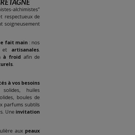
BRETAGNE
stes-alchimistes”
t respectueux de
t soigneusement
le fait main
: nos
es et
artisanales
.
n à froid
afin de
turels
.
tés à vos besoins
olides, huiles
lides, boules de
x parfums subtils
ées. Une
invitation
ulière aux
peaux