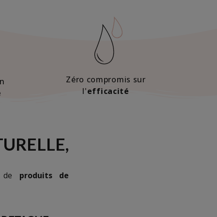
Zéro compromis sur
on
l'
efficacité
e
TURELLE,
me de
produits de