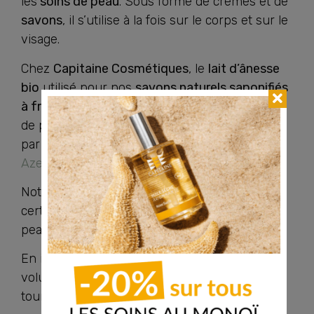
les
soins de peau
. Sous forme de crèmes et de
savons
, il s’utilise à la fois sur le corps et sur le
visage.
Chez
Capitaine Cosmétiques
, le
lait d’ânesse
bio
utilisé pour nos
savons naturels saponifiés
à froid
est livré congelé dans notre
atelier
afin
de préserver tous ses bienfaits, directement
par notre
producteur breton
de
l’asinerie
Azelane.
Notre
savon artisanal au lait d’ânesse bio
,
certifié
Cosmos Organic
, hydrate et apaise les
peaux sensibles et atopiques.
En intégrant régulièrement ce lait riche et
voluptueux dans votre
routine beauté
, à votre
tour de vous sentir comme une reine !